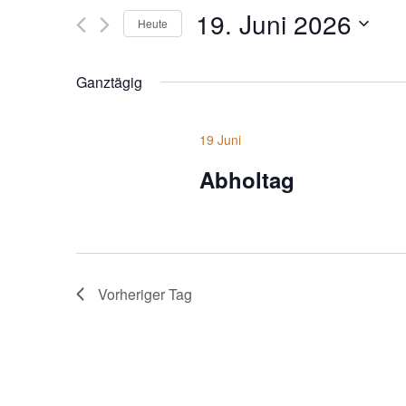
19. Juni 2026
Heute
D
a
Ganztägig
t
u
m
19 Juni
w
Abholtag
ä
h
l
e
n
.
Vorheriger Tag