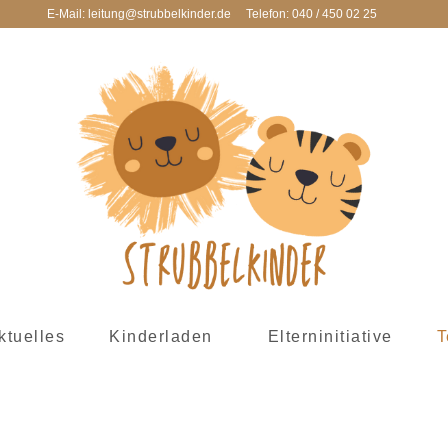
E-Mail: leitung@strubbelkinder.de
Telefon: 040 / 450 02 25
ktuelles
Kinderladen
Elterninitiative
T