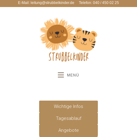
E-Mail: leitung@strubbelkinder.de
Telefon: 040 / 450 02 25
MENÜ
Wichtige Infos
Tagesablauf
Angebote