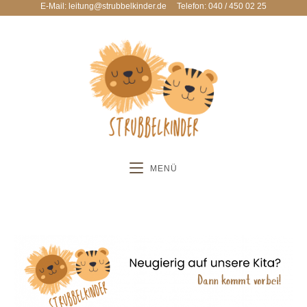
E-Mail: leitung@strubbelkinder.de
Telefon: 040 / 450 02 25
MENÜ